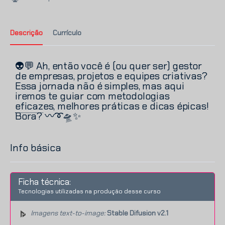
Descrição
Currículo
👽💬 Ah, então você é (ou quer ser) gestor
de empresas, projetos e equipes criativas?
Essa jornada não é simples, mas aqui
iremos te guiar com metodologias
eficaz
es,
melhores práticas e dicas épicas!
Bora? 〰️➰🛸✨
Info básica
Ficha técnica:
Tecnologias utilizadas na produção desse curso
Imagens text-to-image:
Stable Difusion v2.1