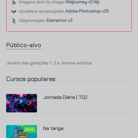
Imagens text-to-image:
Midjourney v5 Niji
Ajustes e composições:
Adobe Photoshop v25
Diagramação:
Elementor v3
Público-alvo
Jovens das gerações Y, Z e Jovens-adultos
Cursos populares
Jornada Diária | T02
Na tanga
NOVO