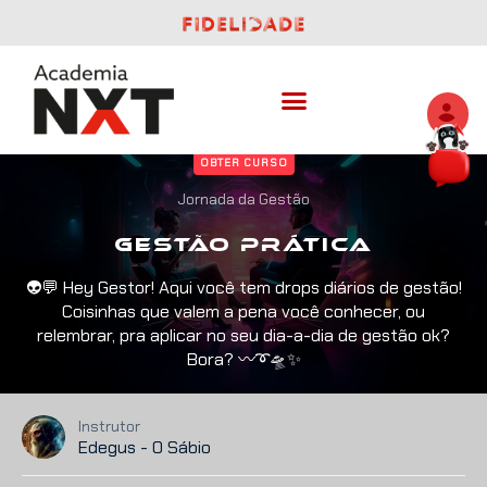
OBTER CURSO
Jornada da Gestão
Gestão Prática
👽💬 Hey Gestor! Aqui você tem drops diários de gestão!
Coisinhas que valem a pena você conhecer, ou
relembrar, pra aplicar no seu dia-a-dia de gestão ok?
Bora? 〰️➰🛸✨
Instrutor
Edegus - O Sábio