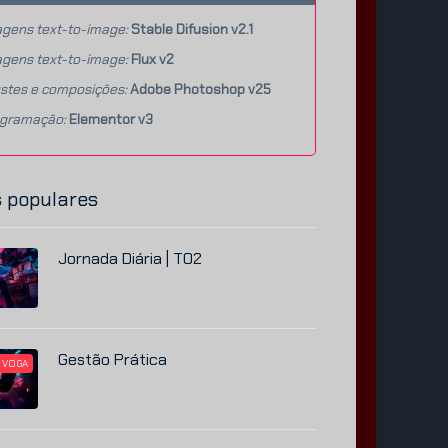
gens text-to-image:
Stable Difusion v2.1
gens text-to-image:
Flux v2
stes e composições:
Adobe Photoshop v25
agramação:
Elementor v3
 populares
Jornada Diária | T02
Gestão Prática
 VOGA