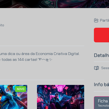
Parti
ito
ma dica ou área da Economia Criativa Digital.
Detalh
e todas as 144 cartas!
➰
〰️
🛸
✨
Sess
Info b
NOVO
Ficha 
Tecnolo