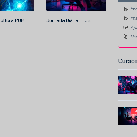
Ima
Ima
Cultura POP
Jornada Diária | T02
Aju
Di
Cursos
EM