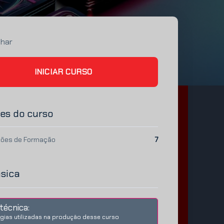
lhar
INICIAR CURSO
es do curso
ões de Formação
7
ásica
técnica:
gias utilizadas na produção desse curso