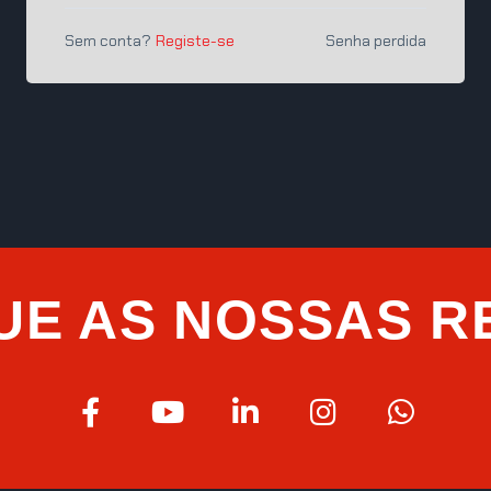
Sem conta?
Registe-se
Senha perdida
UE AS NOSSAS R