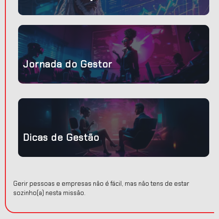
do
 um
Jornada do Gestor
nça
s
Dicas de Gestão
Gerir pessoas e empresas não é fácil, mas não tens de estar
sozinho(a) nesta missão.