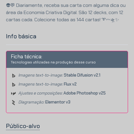
👽💬 Diariamente, receba sua carta com alguma dica ou
área da Economia Criativa Digital. São 12 decks, com 12
cartas cada. Colecione todas as 144 cartas!
➰
〰️
🛸
✨
Info básica
Ficha técnica:
Tecnologias utilizadas na produção desse curso
Imagens text-to-image:
Stable Difusion v2.1
Imagens text-to-image:
Flux v2
Ajustes e composições:
Adobe Photoshop v25
Diagramação:
Elementor v3
Público-alvo