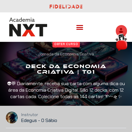
OBTER CURSO
Jornada da Economia Criativa
Deck da Economia
Criativa | T01
👽💬 Diariamente, receba sua carta com alguma dica ou
área da Economia Criativa Digital. São 12 decks, com 12
cartas cada. Colecione todas as 144 cartas! ➰〰️🛸✨
Instrutor
Edegus - O Sábio