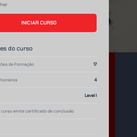
lhar
INICIAR CURSO
es do curso
ões de Formação
17
tionários
4
Level I
 curso emite certificado de conclusão