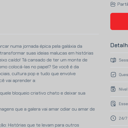
Parti
Detalh
arcar numa jornada épica pela galáxia da
 transformar suas ideias malucas em histórias
eixo caído! Tá cansado de ter um monte de
Sess
omo colocá-las no papel? Se você é da
iais, cultura pop e tudo que envolve
Ques
cê vai aprender a:
Nível
quele bloqueio criativo chato e deixar sua
Esse
nagens que a galera vai amar odiar ou amar de
24/7
o: Histórias que te levam para outros