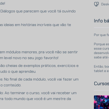
de!
Desk
s: Diálogos que parecem que você tá ouvindo
Info b
s ideias em histórias incríveis que vão te
Por que f
Porque es
esse curs
o em módulos menores, pra você não se sentir
desenvol
sabe até 
level novo no seu jogo favorito!
 são cheias de exemplos práticos, exercícios e
Então, bo
tablet e 
tudo o que aprendeu.
: No final de cada módulo, você vai fazer um
Cursos
r o conteúdo.
o: Ao terminar o curso, você vai receber um
pra todo mundo que você é um mestre da