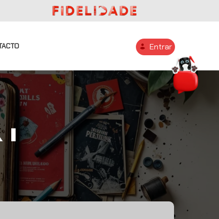
TACTO
Entrar
 I