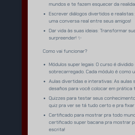
mundos e te fazem esquecer da realida
Escrever diálogos divertidos e realista
uma conversa real entre seus amigos!
Dar vida às suas ideias: Transformar sua
surpreender! ✨
Como vai funcionar?
Módulos super legais: O curso é dividid
sobrecarregado. Cada módulo é como um 
Aulas divertidas e interativas: As aulas
desafios para você colocar em prática 
Quizzes para testar seus conhecimentos
quiz pra ver se tá tudo certo e pra fixa
Certificado para mostrar pra todo mund
certificado super bacana pra mostrar 
escrita!