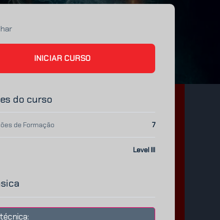
lhar
INICIAR CURSO
es do curso
ões de Formação
7
Level III
ásica
técnica: