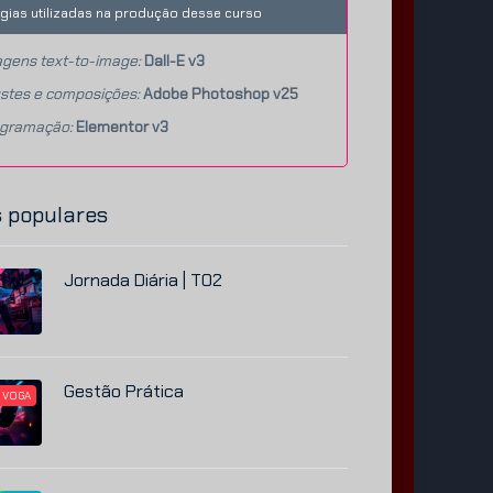
gias utilizadas na produção desse curso
gens text-to-image:
Dall-E v3
stes e composições:
Adobe Photoshop v25
agramação:
Elementor v3
 populares
Jornada Diária | T02
Gestão Prática
 VOGA