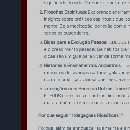
significado da vida. Prepare-se para ter
Filosofias Espirituais:
Explorando ensiname
insight
s
sobre práticas espirituais que p
mente. Seja meditação, conexão com a na
todos os buscadores.
Dicas para a Evolução Pessoal:
EDEGUS fo
e o crescimento pessoal. De hábitos diá
dicas são um guia para viver de forma ma
Histórias e Ensinamentos Ancestrais:
Des
milenares de diversas culturas galácti
conto é uma lição valiosa que ressoa at
Interações com Seres de Outras Dimens
EDEGUS com seres de outras dimensões e 
mas também oferecem novas maneiras d
Por que seguir “Indagações Filosóficas”?
Porque, além de enriquecer sua mente e al