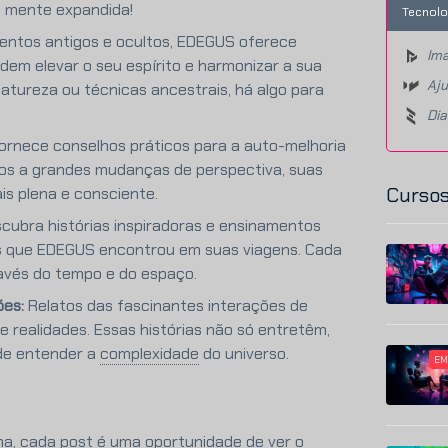
 a mente expandida!
Tecnolo
ntos antigos e ocultos, EDEGUS oferece
Ima
odem elevar o seu espírito e harmonizar a sua
Aju
tureza ou técnicas ancestrais, há algo para
Di
rnece conselhos práticos para a auto-melhoria
rios a grandes mudanças de perspectiva, suas
Cursos
is plena e consciente.
cubra histórias inspiradoras e ensinamentos
cas que EDEGUS encontrou em suas viagens. Cada
ravés do tempo e do espaço.
ões:
Relatos das fascinantes interações de
realidades. Essas histórias não só entretêm,
e entender a
complexidade
do universo.
EM
ma, cada post é uma oportunidade de ver o