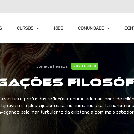
S
CURSOS
KIDS
COMUNIDADE
CON
Jornada Pessoal
NOVO CURSO
gações Filosó
s vastas e profundas reflexões, acumuladas ao longo de milêni
objetivo é simples: ajudar os seres humanos a se tornarem cri
avegando pelo mar turbulento da existência com mais sabedori