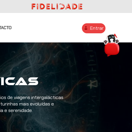
TACTO
Entrar
ficas
os de viagens intergalácticas
aturinhas mais evoluídas e
a e serenidade.