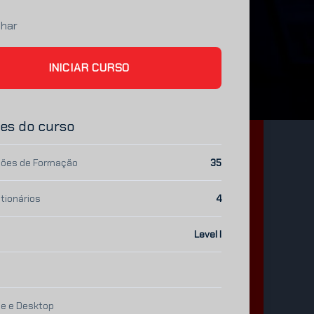
lhar
INICIAR CURSO
es do curso
ões de Formação
35
tionários
4
Level I
le e Desktop