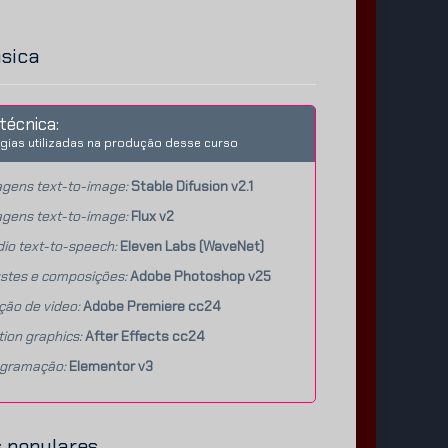
ásica
técnica:
gias utilizadas na produção desse curso
gens text-to-image:
Stable Difusion v2.1
gens text-to-image:
Flux v2
io text-to-speech:
Eleven Labs (WaveNet)
stes e composições:
Adobe Photoshop v25
ção de video:
Adobe Premiere cc24
ion graphics:
After Effects cc24
agramação:
Elementor v3
 populares