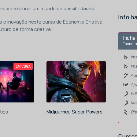
sejam explorar um mundo de possibilidades.
Info b
 e inovação neste curso de Economia Criativa.
turo de forma criativa!
Ficha 
Tecnolo
Ima
Ima
EM VOGA
Aud
Aju
Edi
Mot
tica
Midjourney Super Powers
Di
Cursos