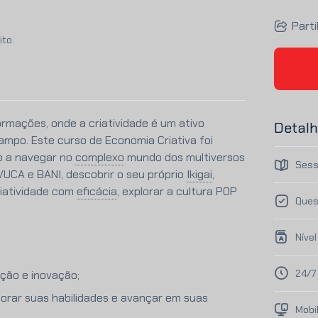
Parti
ito
mações, onde a criatividade é um ativo
Detalh
mpo. Este curso de Economia Criativa foi
o a navegar no
complexo
mundo dos multiversos
Sess
VUCA e BANI, descobrir o seu próprio
Ikigai
,
riatividade com
eficácia
,
explorar a cultura POP
Ques
Nível
24/7
ção e inovação;
morar suas habilidades e avançar em suas
Mobi