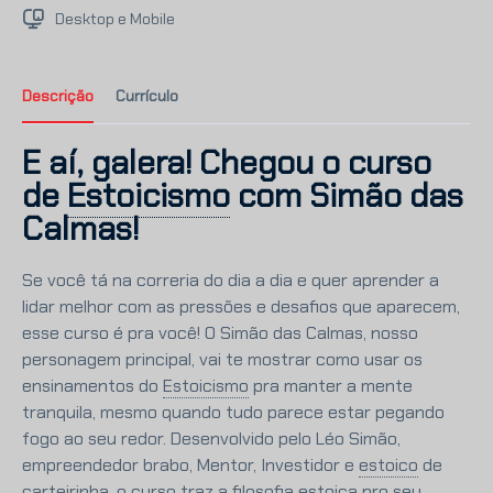
Desktop e Mobile
Descrição
Currículo
E aí, galera! Chegou o curso
de
Estoicismo
com Simão das
Calmas!
Se você tá na correria do dia a dia e quer aprender a
lidar melhor com as pressões e desafios que aparecem,
esse curso é pra você! O Simão das Calmas, nosso
personagem principal, vai te mostrar como usar os
ensinamentos do
Estoicismo
pra manter a mente
tranquila, mesmo quando tudo parece estar pegando
fogo ao seu redor. Desenvolvido pelo Léo Simão,
empreendedor brabo, Mentor, Investidor e
estoico
de
carteirinha, o curso traz a filosofia
estoica
pro seu