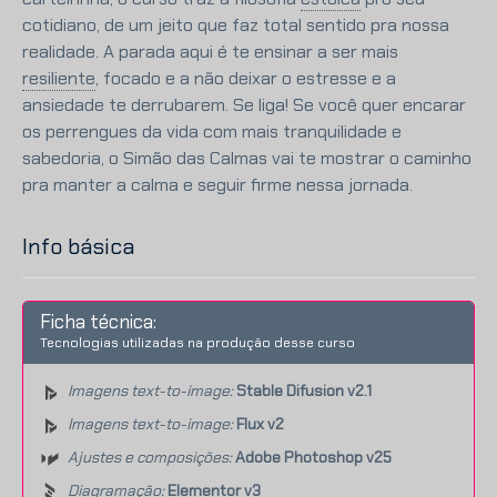
cotidiano, de um jeito que faz total sentido pra nossa
realidade. A parada aqui é te ensinar a ser mais
resiliente
,
focado e a não deixar o estresse e a
ansiedade te derrubarem. Se liga! Se você quer encarar
os perrengues da vida com mais tranquilidade e
sabedoria, o Simão das Calmas vai te mostrar o caminho
pra manter a calma e seguir firme nessa jornada.
Info básica
Ficha técnica:
Tecnologias utilizadas na produção desse curso
Imagens text-to-image:
Stable Difusion v2.1
Imagens text-to-image:
Flux v2
Ajustes e composições:
Adobe Photoshop v25
Diagramação:
Elementor v3