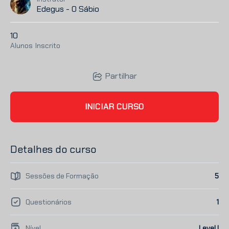
Edegus - O Sábio
10
Alunos
Inscrito
Partilhar
INICIAR CURSO
Detalhes do curso
Sessões de Formação
5
Questionários
1
Nível
Level I