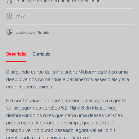
Esse curso emite certificado de conclusão
24/7
Desktop e Mobile
Descrição
Currículo
O segundo curso da trilha sobre Midjourney é tipo uma
deep dive nos comandos e parâmetros essenciais para
criar imagens únicas.
É a continuação do curso anterior, mas agora a gente
vai se jogar nas versões 5.2, Niji e 6 do Midjourney,
desbravando os rolês que cada uma dessas versões
proporciona. A parada do prompt, que a gente já
mandou ver no curso passado, agora vai ser o hit,
combinado com os novos parâmetros.