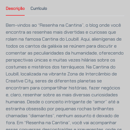
Descrição
Currículo
Bem-vindos ao “Resenha na Cantina”, o blog onde você
encontra as resenhas mais divertidas e curiosas que
rolam na famosa Cantina do Loubill. Aqui, alienígenas de
todos os cantos da galáxia se reúnem para discutir e
comentar as peculiaridades da humanidade, oferecendo
perspectivas únicas e muitas vezes hilárias sobre os
costumes e mistérios dos terráqueos. Na Cantina do
Loubill, localizada na vibrante Zona de Intercâmbio de
Creative City, seres de diferentes planetas se
encontram para compartilhar histórias, fazer negócios
e, claro, resenhar sobre as mais diversas curiosidades
humanas. Desde o conceito intrigante de “amor” até a
estranha obsessão por pequenas rochas brilhantes
chamadas “diamantes”, nenhum assunto é deixado de
fora. Em “Resenha na Cantina”, você vai acompanhar
essas conversas descontraídas e irreverentes, onde os