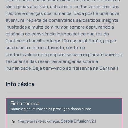
alienígenas analisam, debatem e muitas vezes riem dos
hábitos e crenças dos humanos. Cada post é uma nova
aventura, repleta de comentários sarcásticos,
insight
s
inusitados e muito bom humor, sempre capturando a
essência da convivência intergaláctica que faz da
Cantina do Loubill um lugar tão especial. Então, pegue
sua bebida cósmica favorita, sente-se
confortavelmente e prepare-se para explorar o universo
fascinante das resenhas alienígenas sobre a
humanidade. Seja bem-vindo ao “Resenha na Cantina”!
Info básica
Ficha técnica:
Tecnologias utilizadas na produção desse curso
Imagens text-to-image:
Stable Difusion v2.1