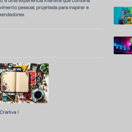
o; é uma experiência imersiva que combina
imento pessoal, projetada para inspirar e
eendedores.
Criativa I