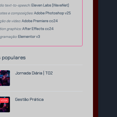
io text-to-speech:
Eleven Labs (WaveNet)
stes e composições:
Adobe Photoshop v25
ção de video:
Adobe Premiere cc24
ion graphics:
After Effects cc24
agramação:
Elementor v3
 populares
Jornada Diária | T02
Gestão Prática
 VOGA