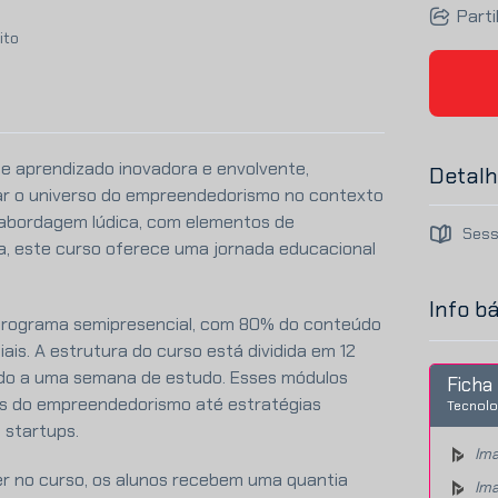
Parti
ito
e aprendizado inovadora e envolvente,
Detalh
rar o universo do empreendedorismo no contexto
ma abordagem lúdica, com elementos de
Sess
ca, este curso oferece uma jornada educacional
Info b
programa semipresencial, com 80% do conteúdo
is. A estrutura do curso está dividida em 12
do a uma semana de estudo. Esses módulos
Ficha 
s do empreendedorismo até estratégias
Tecnolo
 startups.
Ima
er no curso, os alunos recebem uma quantia
Ima