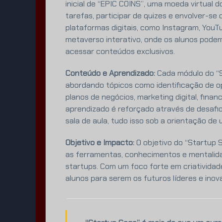
inicial de “EPIC COINS”, uma moeda virtual
tarefas, participar de quizes e envolver-s
plataformas digitais, como Instagram, YouTu
metaverso interativo, onde os alunos podem i
acessar conteúdos exclusivos.
Conteúdo e Aprendizado:
Cada módulo do “S
abordando tópicos como identificação de o
planos de negócios, marketing digital, finan
aprendizado é reforçado através de desafio
sala de aula, tudo isso sob a orientação de 
Objetivo e Impacto:
O objetivo do “Startup
as ferramentas, conhecimentos e mentalid
startups. Com um foco forte em criatividade
alunos para serem os futuros líderes e inov