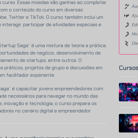
 do curso. Essas moedas são ganhas ao completar
Aud
e com o conteúdo do curso em diversas
Aju
be, Twitter e TikTok. O curso também inclui um
nteragir, participar de atividades especiais e
Edi
Mot
Di
tartup Saga” é uma mistura de teoria e prática,
portunidades de negócio, desenvolvimento de
ciamento de startups, entre outros. O
Cursos
s práticos, projetos de grupo e discussões em
um facilitador experiente.
 Saga” é capacitar jovens empreendedores com
ade necessários para navegar no mundo das
, inovação e tecnologia, o curso prepara os
adores no cenário digital e empreendedor.
EM