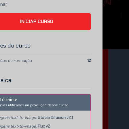
lhar
INICIAR CURSO
es do curso
ões de Formação
12
ásica
técnica:
gias utilizadas na produção desse curso
gens text-to-image:
Stable Difusion v2.1
gens text-to-image:
Flux v2