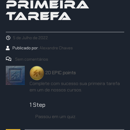
PRIMEIRA
TAREFA
5 de Julho de 2022
Publicado por:
Alexandre Chaves
Sem comentários
20 EPIC points
Complete com sucesso sua primeira tarefa
em um de nossos cursos.
1 Step
Passou em um quiz.