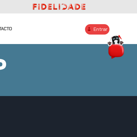
TACTO
Entrar
O