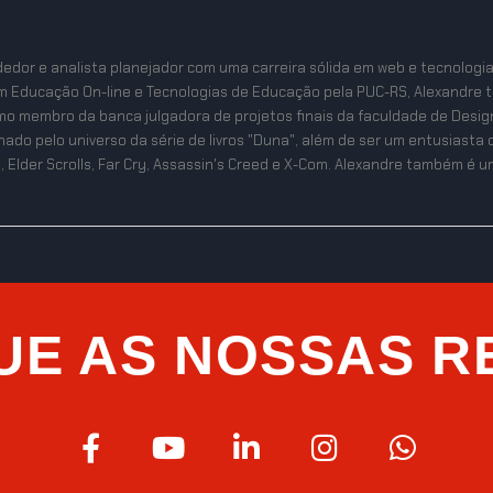
edor e analista planejador com uma carreira sólida em web e tecnologi
m Educação On-line e Tecnologias de Educação pela PUC-RS, Alexandre 
mo membro da banca julgadora de projetos finais da faculdade de Desig
ixonado pelo universo da série de livros "Duna", além de ser um entusias
, Elder Scrolls, Far Cry, Assassin's Creed e X-Com. Alexandre também é um 
UE AS NOSSAS R