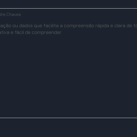
dre Chaves
ção ou dados que facilita a compreensão rápida e clara de tóp
tiva e fácil de compreender.