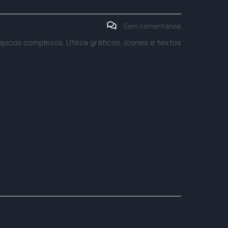
Sem comentários
icos complexos. Utiliza gráficos, ícones e textos