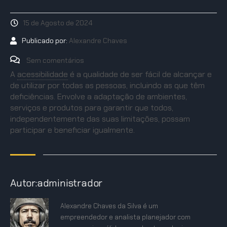
15 de Agosto de 2024
Publicado por:
Alexandre Chaves
Sem comentários
A
acessibilidade
é a qualidade de ser fácil de alcançar e
de utilizar por todas as pessoas, incluindo as que têm
deficiências. Envolve a adaptação de ambientes,
serviços e produtos para garantir que todos,
independentemente das suas limitações, possam
participar e beneficiar igualmente.
Autor:administrador
Alexandre Chaves da Silva é um
empreendedor e analista planejador com