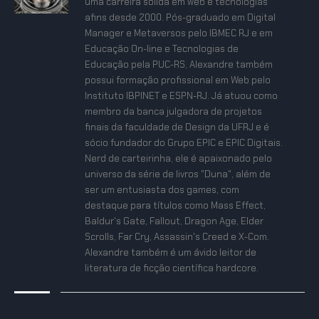
uma carreira sólida em web e tecnologias
afins desde 2000. Pós-graduado em Digital
Manager e Metaversos pelo IBMEC RJ e em
Educação On-line e Tecnologias de
Educação pela PUC-RS, Alexandre também
possui formação profissional em Web pelo
Instituto IBPINET e ESPN-RJ. Já atuou como
membro da banca julgadora de projetos
finais da faculdade de Design da UFRJ e é
sócio fundador do Grupo EPIC e EPIC Digitais.
Nerd de carteirinha, ele é apaixonado pelo
universo da série de livros "Duna", além de
ser um entusiasta dos games, com
destaque para títulos como Mass Effect,
Baldur's Gate, Fallout, Dragon Age, Elder
Scrolls, Far Cry, Assassin's Creed e X-Com.
Alexandre também é um ávido leitor de
literatura de ficção científica hardcore.