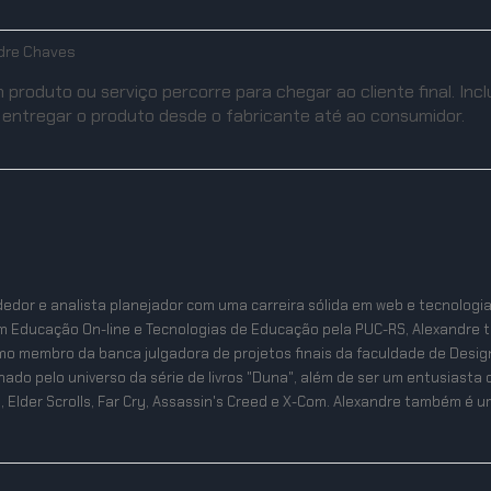
dre Chaves
produto ou serviço percorre para chegar ao cliente final. Incl
a entregar o produto desde o fabricante até ao consumidor.
edor e analista planejador com uma carreira sólida em web e tecnologi
m Educação On-line e Tecnologias de Educação pela PUC-RS, Alexandre 
mo membro da banca julgadora de projetos finais da faculdade de Desig
ixonado pelo universo da série de livros "Duna", além de ser um entusias
, Elder Scrolls, Far Cry, Assassin's Creed e X-Com. Alexandre também é um 