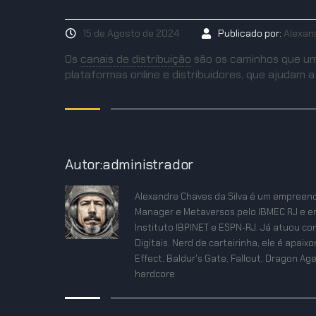
15 de Agosto de 2024
Publicado por:
Alexan
Os
canais de distribuição
são os caminhos que um 
plataformas online e distribuidores, que ajudam 
Autor:administrador
Alexandre Chaves da Silva é um empreend
Manager e Metaversos pelo IBMEC RJ e e
Instituto IBPINET e ESPN-RJ. Já atuou co
Digitais. Nerd de carteirinha, ele é apa
Effect, Baldur's Gate, Fallout, Dragon Age
hardcore.