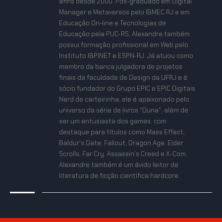
afins desde 2000. Pós-graduado em Digital
Manager e Metaversos pelo IBMEC RJ e em
Educação On-line e Tecnologias de
Educação pela PUC-RS, Alexandre também
possui formação profissional em Web pelo
Instituto IBPINET e ESPN-RJ. Já atuou como
membro da banca julgadora de projetos
finais da faculdade de Design da UFRJ e é
sócio fundador do Grupo EPIC e EPIC Digitais.
Nerd de carteirinha, ele é apaixonado pelo
universo da série de livros "Duna", além de
ser um entusiasta dos games, com
destaque para títulos como Mass Effect,
Baldur's Gate, Fallout, Dragon Age, Elder
Scrolls, Far Cry, Assassin's Creed e X-Com.
Alexandre também é um ávido leitor de
literatura de ficção científica hardcore.