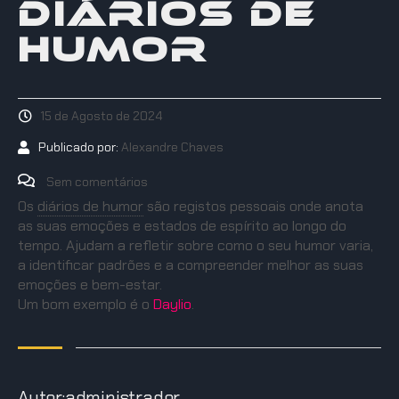
DIÁRIOS DE
HUMOR
15 de Agosto de 2024
Publicado por:
Alexandre Chaves
Sem comentários
Os
diários de humor
são registos pessoais onde anota
as suas emoções e estados de espírito ao longo do
tempo. Ajudam a refletir sobre como o seu humor varia,
a identificar padrões e a compreender melhor as suas
emoções e bem-estar.
Um bom exemplo é o
Daylio
.
Autor:administrador