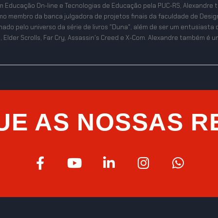
m Educação On-line e Tecnologias de Educação pela PUC-RS, Alexandre 
mo membro da banca julgadora de projetos finais da faculdade de Desig
ixonado pelo universo da série de livros "Duna", além de ser um entusias
, Elder Scrolls, Far Cry, Assassin's Creed e X-Com. Alexandre também é um 
UE AS NOSSAS R