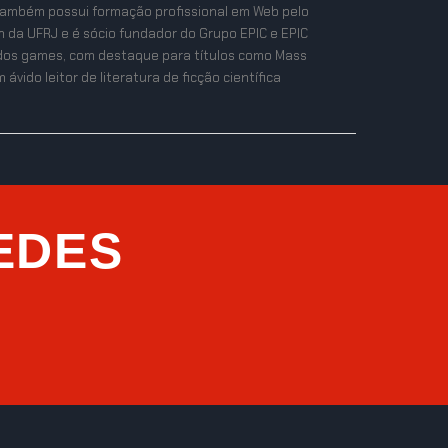
também possui formação profissional em Web pelo
n da UFRJ e é sócio fundador do Grupo EPIC e EPIC
ta dos games, com destaque para títulos como Mass
ávido leitor de literatura de ficção científica
EDES