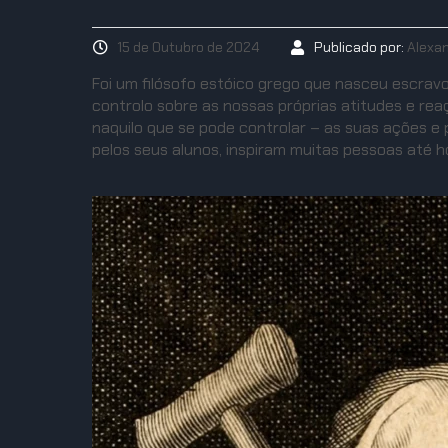
15 de Outubro de 2024
Publicado por:
Alexa
Foi um filósofo estóico grego que nasceu escravo
controlo sobre as nossas próprias atitudes e re
naquilo que se pode controlar – as suas ações e
pelos seus alunos, inspiram muitas pessoas até ho