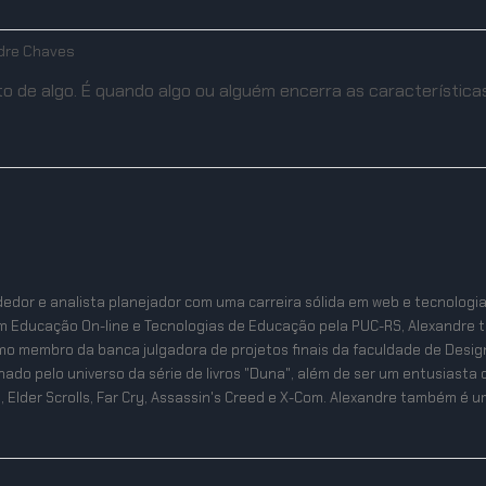
dre Chaves
 de algo. É quando algo ou alguém encerra as características
edor e analista planejador com uma carreira sólida em web e tecnologi
m Educação On-line e Tecnologias de Educação pela PUC-RS, Alexandre 
mo membro da banca julgadora de projetos finais da faculdade de Desig
ixonado pelo universo da série de livros "Duna", além de ser um entusias
, Elder Scrolls, Far Cry, Assassin's Creed e X-Com. Alexandre também é um 