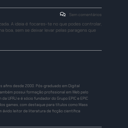
Sem comentários
ada. A ideia é focares-te no que podes controlar,
na boa, sem se deixar levar pelas paragens que
as afins desde 2000. Pós-graduado em Digital
também possui formação profissional em Web pelo
n da UFRJ e é sócio fundador do Grupo EPIC e EPIC
ta dos games, com destaque para títulos como Mass
ávido leitor de literatura de ficção científica