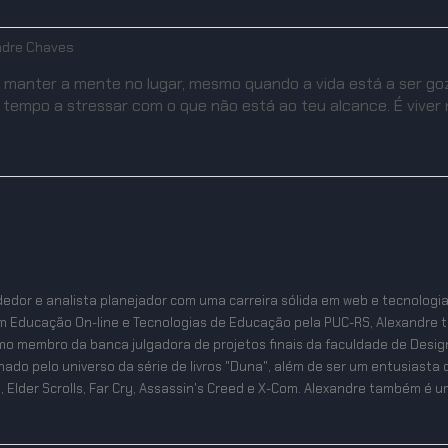
ndre Chaves
a manter a mente no lugar, mesmo quando a vida está a ser goz
tempo a stressar com o que não está ao teu alcance. É viver 
edor e analista planejador com uma carreira sólida em web e tecnologi
m Educação On-line e Tecnologias de Educação pela PUC-RS, Alexandre 
mo membro da banca julgadora de projetos finais da faculdade de Desig
ixonado pelo universo da série de livros "Duna", além de ser um entusias
, Elder Scrolls, Far Cry, Assassin's Creed e X-Com. Alexandre também é um 