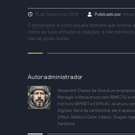
15 de Outubro de 2024
Publicado por:
Alexa
O
estoicismo
é como aquela filosofia que ensina 
como as tuas atitudes e reações, e não perderes 
não se pode mudar.
Autor:administrador
Alexandre Chaves da Silva é um empreend
Manager e Metaversos pelo IBMEC RJ e e
Instituto IBPINET e ESPN-RJ. Já atuou co
Digitais. Nerd de carteirinha, ele é apa
Effect, Baldur's Gate, Fallout, Dragon Age
hardcore.