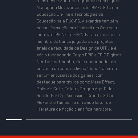
afins desde 2000. Pós-graduado em Digital
Manager e Metaversos pelo IBMEC RJ e em
Educação On-line e Tecnologias de
Educação pela PUC-RS, Alexandre também
possui formação profissional em Web pelo
Instituto IBPINET e ESPN-RJ. Já atuou como
membro da banca julgadora de projetos
finais da faculdade de Design da UFRJ e é
sócio fundador do Grupo EPIC e EPIC Digitais.
Nerd de carteirinha, ele é apaixonado pelo
universo da série de livros "Duna", além de
ser um entusiasta dos games, com
destaque para títulos como Mass Effect,
Baldur's Gate, Fallout, Dragon Age, Elder
Scrolls, Far Cry, Assassin's Creed e X-Com.
Alexandre também é um ávido leitor de
literatura de ficção científica hardcore.