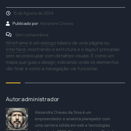
15 de Agosto de 2024
Publicado por:
Alexandre Chaves
Sem comentários
Wireframe
é um
esboço
básico de uma página ou
interface
,
mostrando a estrutura e o layout principais
sem se preocupar com detalhes visuais. É como um
mapa que guia o design, indicando onde os elementos
vão ficar e como a navegação vai funcionar.
Autor:administrador
Alexandre Chaves da Silva é um
empreendedor e analista planejador com
uma carreira sólida em web e tecnologias