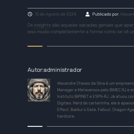
15 de Agosto de 2024
Publicado por:
Alexan
Os
insight
s
são aquelas sacadas geniais que apa
isso muda completamente a forma como se vê um
Autor:administrador
Alexandre Chaves da Silva é um empreend
Manager e Metaversos pelo IBMEC RJ e e
Instituto IBPINET e ESPN-RJ. Já atuou co
Digitais. Nerd de carteirinha, ele é apa
Effect, Baldur's Gate, Fallout, Dragon Age
hardcore.