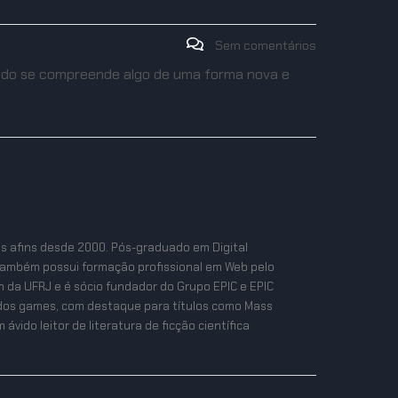
Sem comentários
ndo se compreende algo de uma forma nova e
as afins desde 2000. Pós-graduado em Digital
também possui formação profissional em Web pelo
n da UFRJ e é sócio fundador do Grupo EPIC e EPIC
ta dos games, com destaque para títulos como Mass
ávido leitor de literatura de ficção científica