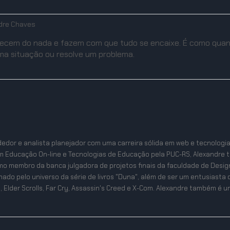
dre Chaves
recem do nada e fazem com que tudo se encaixe. É como qua
a situação ou resolve um problema.
edor e analista planejador com uma carreira sólida em web e tecnologi
m Educação On-line e Tecnologias de Educação pela PUC-RS, Alexandre 
mo membro da banca julgadora de projetos finais da faculdade de Desig
ixonado pelo universo da série de livros "Duna", além de ser um entusias
, Elder Scrolls, Far Cry, Assassin's Creed e X-Com. Alexandre também é um 