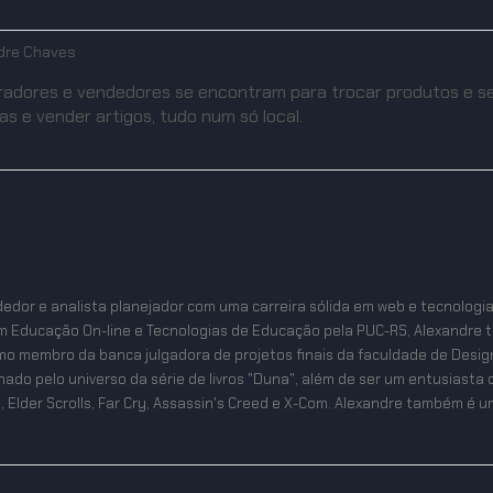
dre Chaves
radores e vendedores se encontram para trocar produtos e s
s e vender artigos, tudo num só local.
edor e analista planejador com uma carreira sólida em web e tecnologi
m Educação On-line e Tecnologias de Educação pela PUC-RS, Alexandre 
mo membro da banca julgadora de projetos finais da faculdade de Desig
ixonado pelo universo da série de livros "Duna", além de ser um entusias
, Elder Scrolls, Far Cry, Assassin's Creed e X-Com. Alexandre também é um 