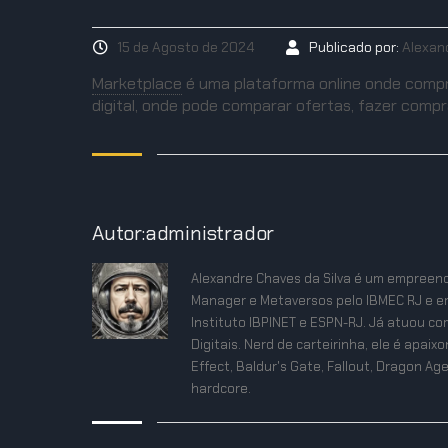
15 de Agosto de 2024
Publicado por:
Alexan
Marketplace
é uma plataforma online onde comp
digital, onde pode comparar ofertas, fazer compra
Autor:administrador
Alexandre Chaves da Silva é um empreend
Manager e Metaversos pelo IBMEC RJ e e
Instituto IBPINET e ESPN-RJ. Já atuou co
Digitais. Nerd de carteirinha, ele é apa
Effect, Baldur's Gate, Fallout, Dragon Age
hardcore.