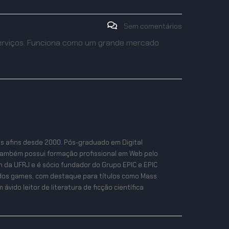
Sem comentários
erviços. Funciona como um grande mercado
as afins desde 2000. Pós-graduado em Digital
também possui formação profissional em Web pelo
n da UFRJ e é sócio fundador do Grupo EPIC e EPIC
ta dos games, com destaque para títulos como Mass
ávido leitor de literatura de ficção científica