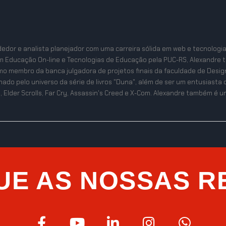
edor e analista planejador com uma carreira sólida em web e tecnologi
m Educação On-line e Tecnologias de Educação pela PUC-RS, Alexandre 
mo membro da banca julgadora de projetos finais da faculdade de Desig
ixonado pelo universo da série de livros "Duna", além de ser um entusias
, Elder Scrolls, Far Cry, Assassin's Creed e X-Com. Alexandre também é um 
UE AS NOSSAS R