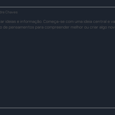
dre Chaves
zar ideias e informação. Começa-se com uma ideia central e v
o de pensamentos para compreender melhor ou criar algo nov