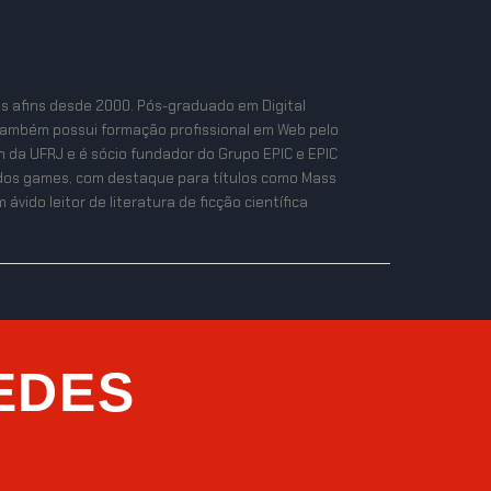
as afins desde 2000. Pós-graduado em Digital
também possui formação profissional em Web pelo
n da UFRJ e é sócio fundador do Grupo EPIC e EPIC
ta dos games, com destaque para títulos como Mass
ávido leitor de literatura de ficção científica
EDES