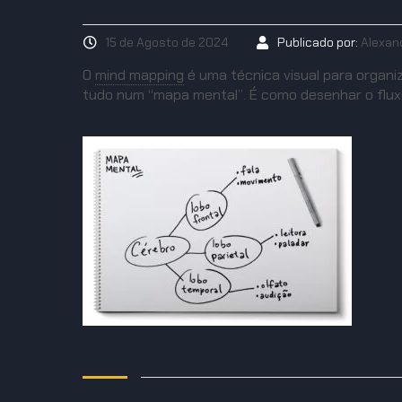
15 de Agosto de 2024
Publicado por:
Alexan
O
mind mapping
é uma técnica visual para organi
tudo num “mapa mental”. É como desenhar o flux