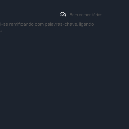
Sem comentários
ai-se ramificando com palavras-chave, ligando
o.