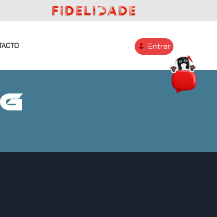
TACTO
Entrar
NG