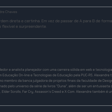
dre Chaves
em direta e certinha. Em vez de passar de A para B de forma 
 flexível e surpreendente.
edor e analista planejador com uma carreira sólida em web e tecnologi
m Educação On-line e Tecnologias de Educação pela PUC-RS, Alexandre 
mo membro da banca julgadora de projetos finais da faculdade de Desig
ixonado pelo universo da série de livros "Duna", além de ser um entusias
, Elder Scrolls, Far Cry, Assassin's Creed e X-Com. Alexandre também é um 