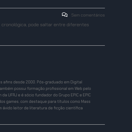
Sem comentários
cronológica, pode saltar entre diferentes
as afins desde 2000. Pós-graduado em Digital
também possui formação profissional em Web pelo
n da UFRJ e é sócio fundador do Grupo EPIC e EPIC
ta dos games, com destaque para títulos como Mass
ávido leitor de literatura de ficção científica