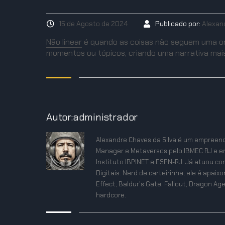
15 de Agosto de 2024
Publicado por:
Alexan
Não linear
é quando as coisas não seguem uma ord
momentos ou tópicos, criando uma narrativa mais
Autor:administrador
Alexandre Chaves da Silva é um empreend
Manager e Metaversos pelo IBMEC RJ e e
Instituto IBPINET e ESPN-RJ. Já atuou co
Digitais. Nerd de carteirinha, ele é apa
Effect, Baldur's Gate, Fallout, Dragon Age
hardcore.