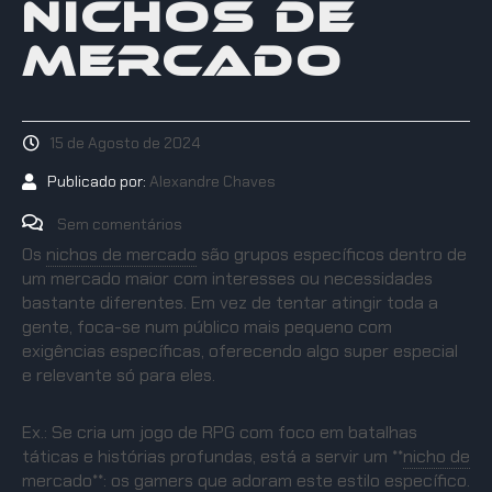
NICHOS DE
MERCADO
15 de Agosto de 2024
Publicado por:
Alexandre Chaves
Sem comentários
Os
nichos de mercado
são grupos específicos dentro de
um mercado maior com interesses ou necessidades
bastante diferentes. Em vez de tentar atingir toda a
gente, foca-se num público mais pequeno com
exigências específicas, oferecendo algo super especial
e relevante só para eles.
Ex.: Se cria um jogo de RPG com foco em batalhas
táticas e histórias profundas, está a servir um *
*
nicho de
mercado
*
*: os gamers que adoram este estilo específico.