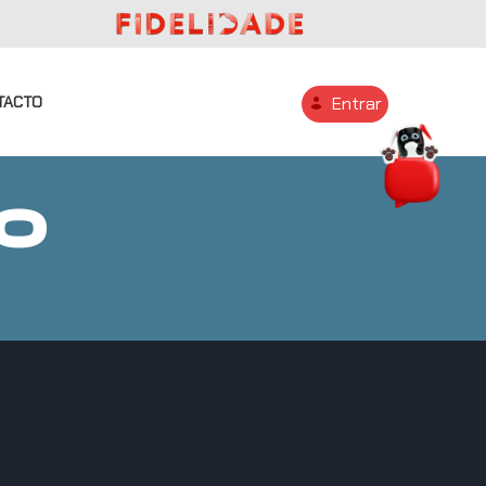
TACTO
Entrar
O