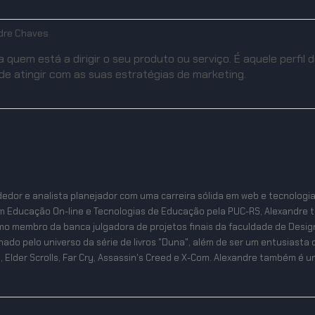
dre Chaves
 quem está a dirigir o seu produto ou serviço. É aquele perfil
de atingir com as suas estratégias de marketing.
edor e analista planejador com uma carreira sólida em web e tecnologi
m Educação On-line e Tecnologias de Educação pela PUC-RS, Alexandre 
mo membro da banca julgadora de projetos finais da faculdade de Desig
ixonado pelo universo da série de livros "Duna", além de ser um entusias
, Elder Scrolls, Far Cry, Assassin's Creed e X-Com. Alexandre também é um 