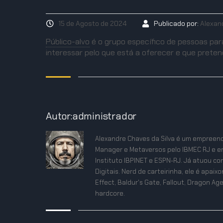
15 de Agosto de 2024
Publicado por:
Alexan
Público-alvo
é o grupo específico de pessoas para
interessar pelo que está a oferecer e que preten
Autor:administrador
Alexandre Chaves da Silva é um empreend
Manager e Metaversos pelo IBMEC RJ e e
Instituto IBPINET e ESPN-RJ. Já atuou co
Digitais. Nerd de carteirinha, ele é apa
Effect, Baldur's Gate, Fallout, Dragon Age
hardcore.