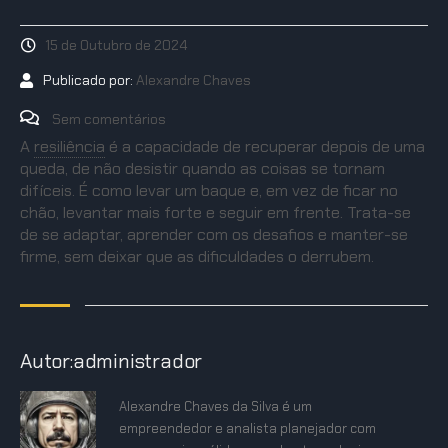
15 de Outubro de 2024
Publicado por:
Alexandre Chaves
Sem comentários
A
resiliência
é a capacidade de recuperar depois de uma
queda, de não desistir quando as coisas se tornam
difíceis. É como levar um baque e, em vez de ficar no
chão, levantar mais forte e seguir em frente. Trata-se
de se adaptar, aprender com os desafios e manter-se
firme, sem deixar que as dificuldades o derrubem.
Autor:administrador
Alexandre Chaves da Silva é um
empreendedor e analista planejador com