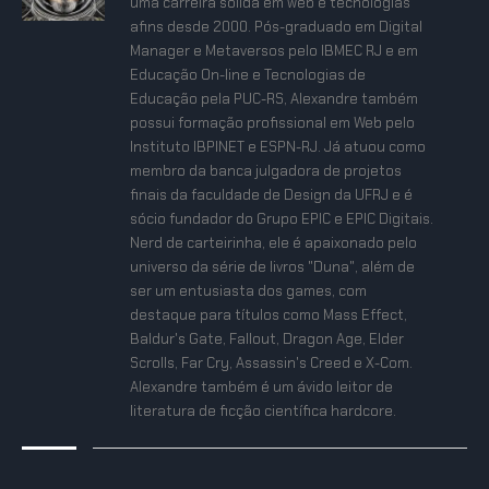
uma carreira sólida em web e tecnologias
afins desde 2000. Pós-graduado em Digital
Manager e Metaversos pelo IBMEC RJ e em
Educação On-line e Tecnologias de
Educação pela PUC-RS, Alexandre também
possui formação profissional em Web pelo
Instituto IBPINET e ESPN-RJ. Já atuou como
membro da banca julgadora de projetos
finais da faculdade de Design da UFRJ e é
sócio fundador do Grupo EPIC e EPIC Digitais.
Nerd de carteirinha, ele é apaixonado pelo
universo da série de livros "Duna", além de
ser um entusiasta dos games, com
destaque para títulos como Mass Effect,
Baldur's Gate, Fallout, Dragon Age, Elder
Scrolls, Far Cry, Assassin's Creed e X-Com.
Alexandre também é um ávido leitor de
literatura de ficção científica hardcore.