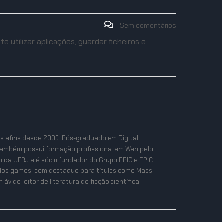
Sem comentários
utilizar aplicações, guardar ficheiros e
as afins desde 2000. Pós-graduado em Digital
também possui formação profissional em Web pelo
n da UFRJ e é sócio fundador do Grupo EPIC e EPIC
ta dos games, com destaque para títulos como Mass
ávido leitor de literatura de ficção científica