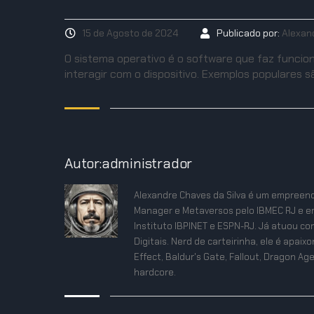
15 de Agosto de 2024
Publicado por:
Alexan
O sistema operativo é o software que faz funcion
interagir com o dispositivo. Exemplos populares 
Autor:administrador
Alexandre Chaves da Silva é um empreend
Manager e Metaversos pelo IBMEC RJ e e
Instituto IBPINET e ESPN-RJ. Já atuou co
Digitais. Nerd de carteirinha, ele é apa
Effect, Baldur's Gate, Fallout, Dragon Age
hardcore.