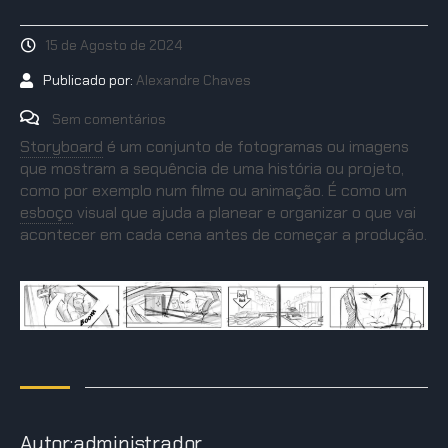
15 de Agosto de 2024
Publicado por:
Alexandre Chaves
Sem comentários
Storyboard
é um conjunto de fotogramas ou imagens
que mostram a sequência de uma história ou projeto,
como por exemplo num filme ou animação. É como um
esboço
visual que ajuda a planear e organizar o que vai
acontecer em cada cena antes de começar a produção.
Autor:administrador