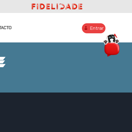
TACTO
Entrar
E