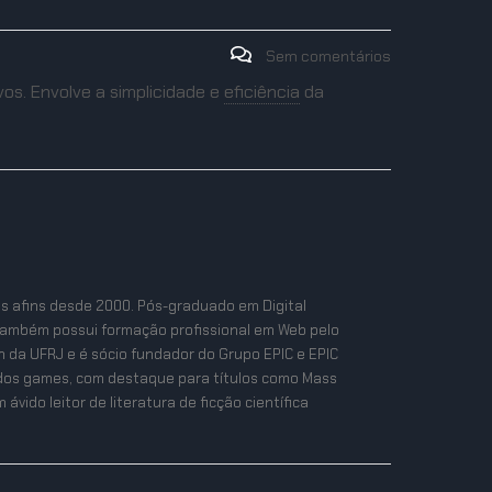
Sem comentários
os. Envolve a simplicidade e
eficiência
da
as afins desde 2000. Pós-graduado em Digital
também possui formação profissional em Web pelo
n da UFRJ e é sócio fundador do Grupo EPIC e EPIC
ta dos games, com destaque para títulos como Mass
ávido leitor de literatura de ficção científica