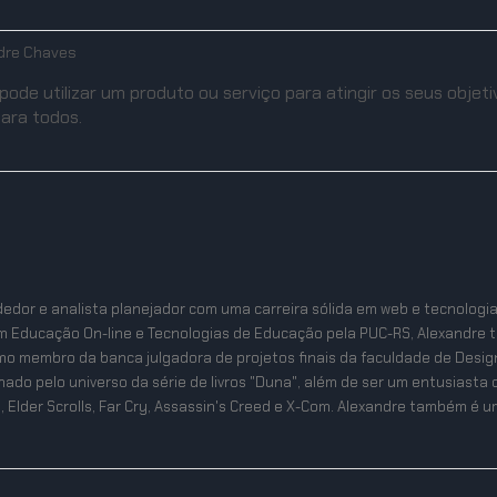
dre Chaves
ode utilizar um produto ou serviço para atingir os seus objetiv
ara todos.
edor e analista planejador com uma carreira sólida em web e tecnologi
m Educação On-line e Tecnologias de Educação pela PUC-RS, Alexandre 
mo membro da banca julgadora de projetos finais da faculdade de Desig
ixonado pelo universo da série de livros "Duna", além de ser um entusias
, Elder Scrolls, Far Cry, Assassin's Creed e X-Com. Alexandre também é um 