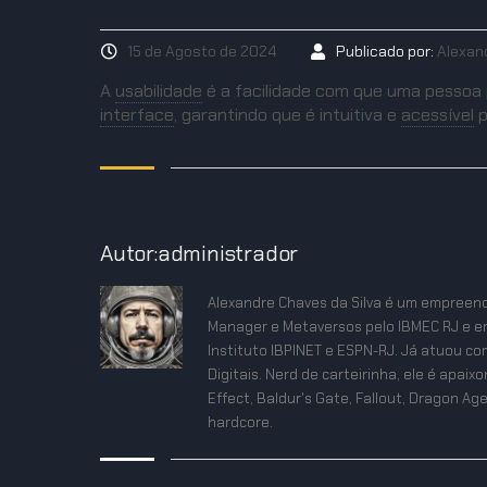
15 de Agosto de 2024
Publicado por:
Alexan
A
usabilidade
é a facilidade com que uma pessoa p
interface
,
garantindo que é intuitiva e
acessível
p
Autor:administrador
Alexandre Chaves da Silva é um empreend
Manager e Metaversos pelo IBMEC RJ e e
Instituto IBPINET e ESPN-RJ. Já atuou co
Digitais. Nerd de carteirinha, ele é apa
Effect, Baldur's Gate, Fallout, Dragon Age
hardcore.