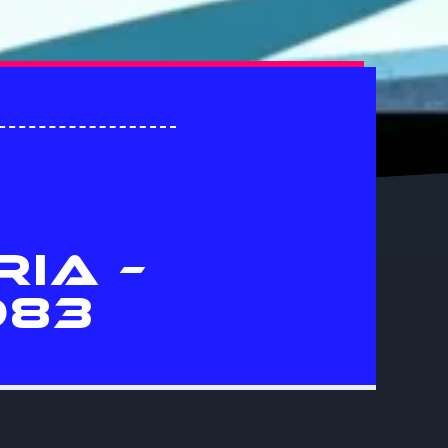
RIA –
983