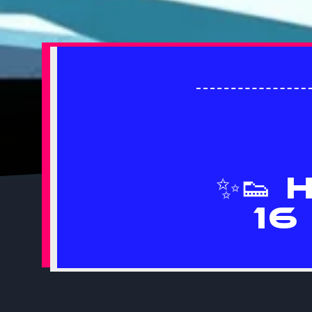
✨👟 
16