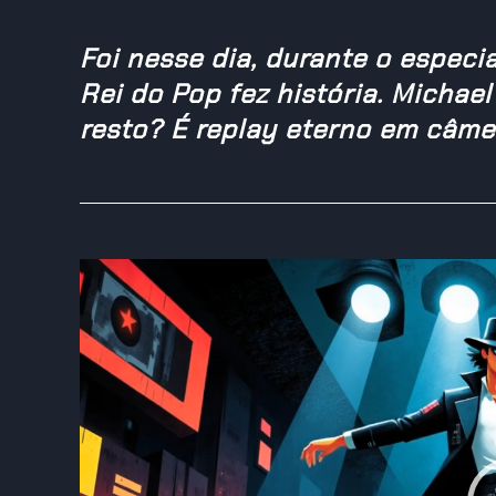
Foi nesse dia, durante o especi
Rei do Pop fez história. Michae
resto? É replay eterno em câme
Reprodutor
de
vídeo