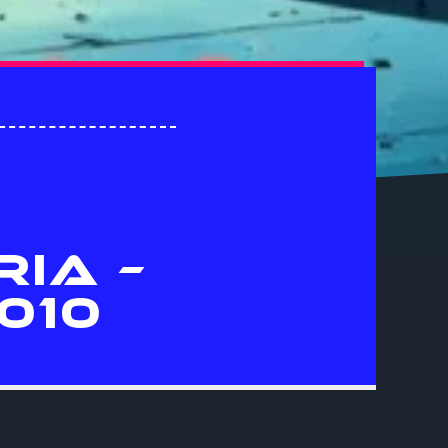
RIA –
010