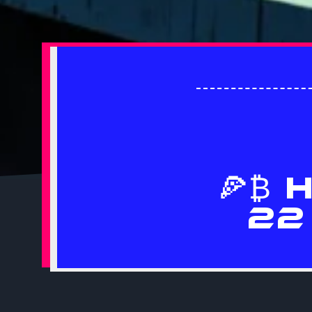
🍕₿ 
22