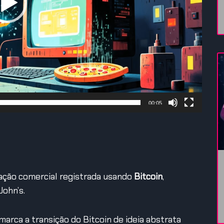
00:05
sação comercial registrada usando
Bitcoin
,
ohn’s.
 marca a transição do Bitcoin de ideia abstrata