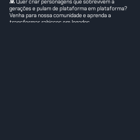
👾 Quer criar personagens que sobrevivem a
gerações e pulam de plataforma em plataforma?
Venha para nossa comunidade e aprenda a
transformar rabiscos em legados.
#HojeNaHistória #BugsBunny #CulturaPop
#EconomiaCriativa #AnimaçãoDigital
#WarnerBros #CriaçãoDePersonagem
Edegus - O Sábio
Edegus vem de uma raça alienígena conhecida por sua
sabedoria antiga, criatividade e inovação. Possui um