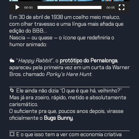
00:00
00:05
Em 30 de abril de 1938 um coelho meio maluco,
com olhar travesso e uma língua mais afiada que
edição do BBB…
Nascia — ou quase — o ícone que redefiniria o
humor animado:
🐇 “
Happy Rabbit
”, o
protótipo
do Pernalonga
,
apareceu pela primeira vez em um curta da Warner
Bros. chamado
Porky’s Hare Hunt
.
🌀 Ele ainda não dizia “O que é que há, velhinho?”
Mas já era zoeiro, rápido, metido e absolutamente
carismático.
O suficiente pra que, poucos anos depois, virasse
oficialmente o
Bugs Bunny
.
💥 E o que isso tem a ver com economia criativa