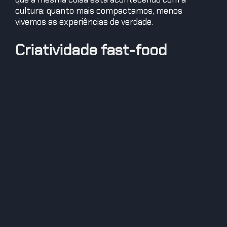
cultura: quanto mais compactamos, menos
vivemos as experiências de verdade.
Criatividade fast-food
No fim das contas, a IA generativa, que deveria
liberar o poder da criatividade, acabou se tornando
a rainha do “resumão”. Em vez de criar com
profundidade, estamos mastigando pedaços de
conteúdo comprimido em alta velocidade. E
enquanto isso pode nos dar mais tempo para
consumir mais coisas, o que realmente estamos
ganhando? Minutos a mais para devorar conteúdo
sem substância?
É claro, há uma
eficiência
nisso tudo. Talvez seja
inevitável, diante do oceano infinito de conteúdo
digital. Mas quando olharmos para trás, pode ser