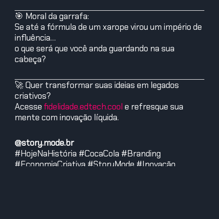
🎯 Moral da garrafa:
Se até a fórmula de um xarope virou um império de
influência…
o que será que você anda guardando na sua
cabeça?
🚀 Quer transformar suas ideias em legados
criativos?
Acesse
fidelidade.edtech.cool
e refresque sua
mente com inovação líquida.
@story.mode.br
#HojeNaHistória #CocaCola #Branding
#EconomiaCriativa #StoryMode #Inovação
#MarketingDigital #PapaiNoelTavaDeBoa