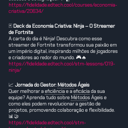
https://fidelidade.edtech.cool/courses/economia-
criativa/20634/
🃏
Deck da Economia Criativa: Ninja – O Streamer
de Fortnite
A carta do dia é Ninja! Descubra como esse
streamer de Fortnite transformou sua paixão em
um império digital, inspirando milhões de jogadores
e criadores ao redor do mundo. 🎮🔥
https://fidelidade.edtech.cool/stm-lessons/019-
ninja/
📈
Jornada do Gestor:
Método
s
Ágeis
Quer melhorar a
eficiência
e a
eficácia
da sua
equipe? Aprenda tudo sobre
Método
s
Ágeis e
como eles podem revolucionar a gestão de
projetos, promovendo colaboração e flexibilidade.
📊🤝
https://fidelidade.edtech.cool/stm-