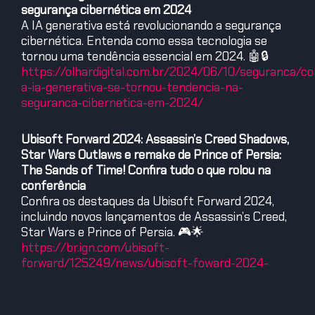
segurança cibernética em 2024
A IA generativa está revolucionando a segurança
cibernética. Entenda como essa tecnologia se
tornou uma tendência essencial em 2024. 🤖🔒
https://olhardigital.com.br/2024/06/10/seguranca/c
a-ia-generativa-se-tornou-tendencia-na-
seguranca-cibernetica-em-2024/
Ubisoft Forward 2024: Assassin’s Creed Shadows,
Star Wars Outlaws e remake de Prince of Persia:
The Sands of Time! Confira tudo o que rolou na
conferência
Confira os destaques da Ubisoft Forward 2024,
incluindo novos lançamentos de Assassin’s Creed,
Star Wars e Prince of Persia. 🎮🌟
https://br.ign.com/ubisoft-
forward/125249/news/ubisoft-foward-2024-
assassins-creed-shadows-star-wars-outlaws-e-
remake-de-prince-of-persia-the-sands