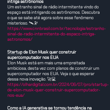
intriga astrônomos
Um estranho sinal de rádio intermitente vindo do
espaço está intrigando os astrônomos. Descubra
o que se sabe até agora sobre esse fenômeno
misterioso. 🛰️🔭
https://www.cnnbrasil.com.br/tecnologia/estranho-
sinal-de-radio-intermitente-do-espaco-intriga-
astronomos/
Startup
de Elon Musk quer construir
supercomputador nos EUA
Elon Musk está em mais uma empreitada
ambiciosa, desta vez com planos de construir um
supercomputador nos EUA. Veja o que esperar
dessa nova inovação. 🚀💻
https://olhardigital.com.br/2024/06/07/pro
/startup-
de-elon-musk-quer-construir-supercomputador-
nos-eua/
Como a IA generativa se tornou tendência na