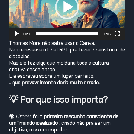
00:00
00:05
Thomas More não sabia usar o Canva.
Nem acessava o ChatGPT pra fazer
brainstorm
de
distopias.
Mas ele fez algo que moldaria toda a cultura
criativa desde então:
Ele escreveu sobre um lugar perfeito…
…que provavelmente daria muito errado.
💡 Por que isso importa?
🌍
Utopia
foi o
primeiro rascunho consciente de
um “mundo idealizado”
, criado não pra ser um
objetivo, mas um espelho: