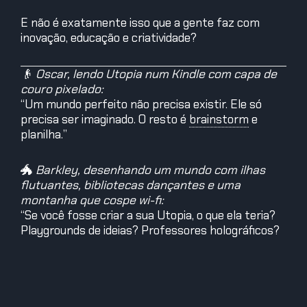
E não é exatamente isso que a gente faz com
inovação, educação e criatividade?
👴
Oscar, lendo Utopia num Kindle com capa de
couro pixelado:
“Um mundo perfeito não precisa existir. Ele só
precisa ser imaginado. O resto é
brainstorm
e
planilha.”
🐲
Barkley, desenhando um mundo com ilhas
flutuantes, bibliotecas dançantes e uma
montanha que cospe wi-fi:
“Se você fosse criar a sua Utopia, o que ela teria?
Playgrounds de ideias? Professores holográficos?
Ou apenas uma sociedade onde ninguém manda
áudio de 7 minutos?”
🎯
Missão do Dia