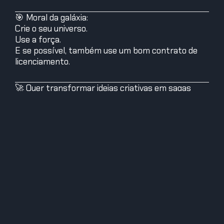
🎯 Moral da galáxia:
Crie o seu universo.
Use a força.
E se possível, também use um bom contrato de
licenciamento.
🚀 Quer transformar ideias criativas em sagas
épicas?
Aprenda a construir seu próprio império (sem
precisar de um sabre de luz).
#HojeNaHistória #StarWarsDay #GeorgeLucas
#CulturaPop #InovaçãoCriativa
#EconomiaCriativa #UseAFORÇA