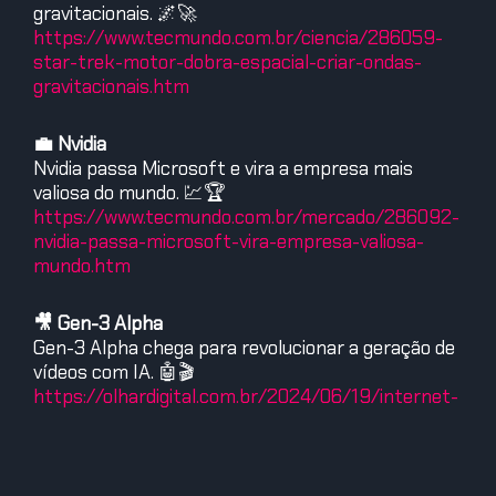
gravitacionais. 🌌🚀
https://www.tecmundo.com.br/ciencia/286059-
star-trek-motor-dobra-espacial-criar-ondas-
gravitacionais.htm
💼 Nvidia
Nvidia passa Microsoft e vira a empresa mais
valiosa do mundo. 💹🏆
https://www.tecmundo.com.br/mercado/286092-
nvidia-passa-microsoft-vira-empresa-valiosa-
mundo.htm
🎥 Gen-3 Alpha
Gen-3 Alpha chega para revolucionar a geração de
vídeos com IA. 🤖🎬
https://olhardigital.com.br/2024/06/19/internet-
e-redes-sociais/gen-3-alpha-chega-para-
revolucionar-geracao-de-videos-com-ia/