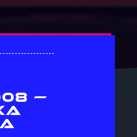
008 —
XA
 A