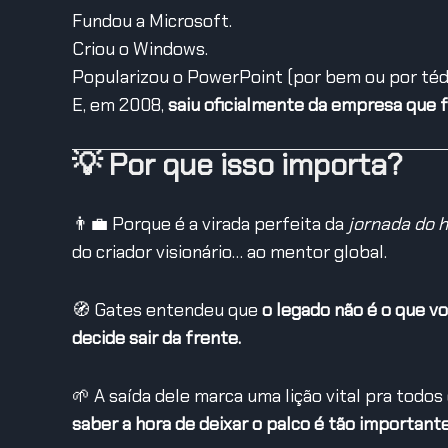
Fundou a Microsoft.
Criou o Windows.
Popularizou o PowerPoint (por bem ou por tédi
E, em 2008,
saiu oficialmente da empresa que fu
💡 Por que isso importa?
👨‍💼 Porque é a virada perfeita da
jornada do h
do criador visionário… ao mentor global.
🧭 Gates entendeu que
o legado não é o que v
decide sair da frente.
🌱 A saída dele marca uma lição vital pra todos
saber a hora de deixar o palco é tão important