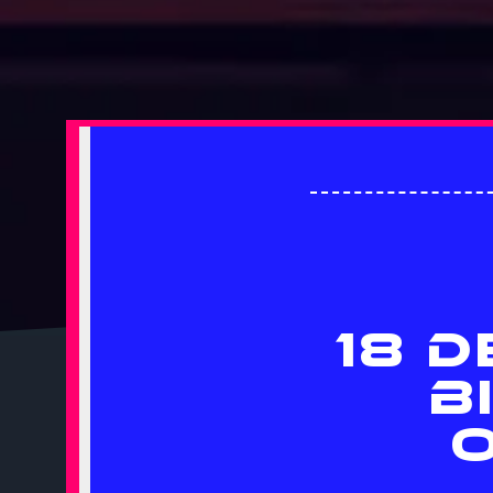
18 D
B
O