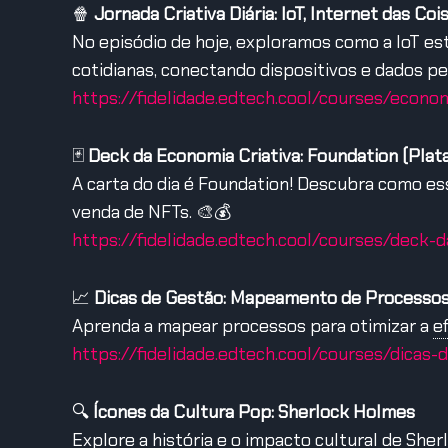
🍿
Jornada Criativa Diária: IoT, Internet das Coi
No episódio de hoje, exploramos como a IoT es
cotidianas, conectando dispositivos e dados pel
https://fidelidade.edtech.cool/courses/econom
🃏
Deck da Economia Criativa: Foundation (Pla
A carta do dia é Foundation! Descubra como es
venda de NFTs. 🎨💰
https://fidelidade.edtech.cool/courses/deck-d
📈
Dicas de Gestão: Mapeamento de Processo
Aprenda a mapear processos para otimizar a
ef
https://fidelidade.edtech.cool/courses/dicas
🔍
Ícones da Cultura Pop: Sherlock Holmes
Explore a história e o impacto cultural de Sher