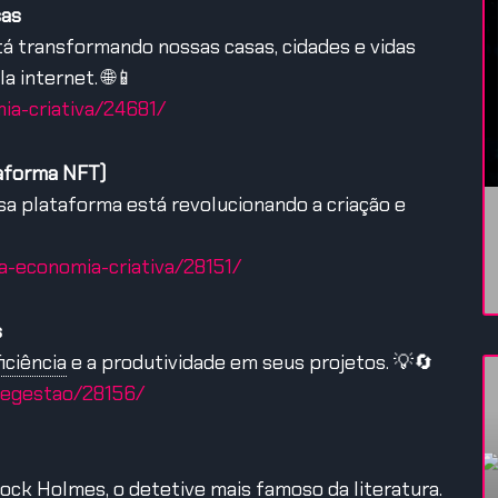
sas
tá transformando nossas casas, cidades e vidas
a internet. 🌐📱
ia-criativa/24681/
taforma NFT)
sa plataforma está revolucionando a criação e
a-economia-criativa/28151/
s
iciência
e a produtividade em seus projetos. 💡🔄
-degestao/28156/
lock Holmes, o detetive mais famoso da literatura.