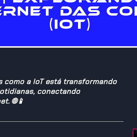
ERNET DAS CO
(IOT)
s como a IoT está transformando
cotidianas, conectando
et. 🌐📱