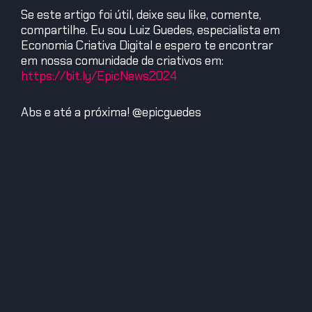
Se este artigo foi útil, deixe seu like, comente,
compartilhe. Eu sou Luiz Guedes, especialista em
Economia Criativa Digital e espero te encontrar
em nossa comunidade de criativos em:
https://bit.ly/EpicNews2024
Abs e até a próxima! @epicguedes
Edegus - O Sábio
Edegus vem de uma raça alienígena conhecida por sua
sabedoria antiga, criatividade e inovação. Possui um
profundo conhecimento sobre Criatividade, Economia
Criativa Digital, Inovação, Tendências, Empreendedorismo,