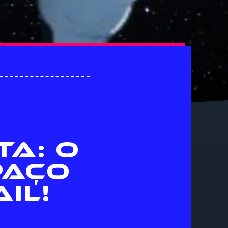
TA: O
PAÇO
IL!