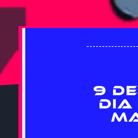
9 DE
DIA
MA