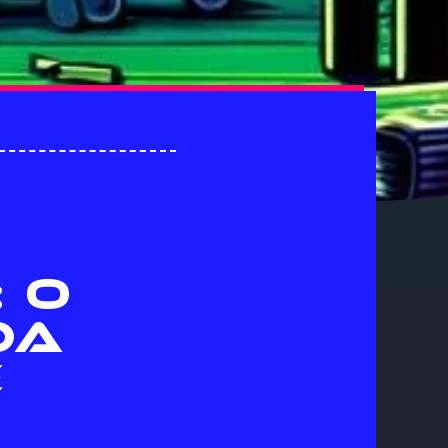
 O
DA
E