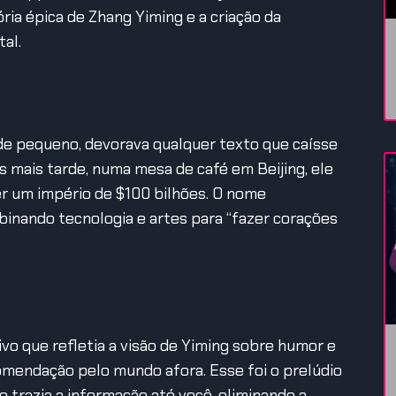
ria épica de Zhang Yiming e a criação da
al.
e pequeno, devorava qualquer texto que caísse
s mais tarde, numa mesa de café em Beijing, ele
 ser um império de $100 bilhões. O nome
binando tecnologia e artes para “fazer corações
ivo que refletia a visão de Yiming sobre humor e
omendação pelo mundo afora. Esse foi o prelúdio
 trazia a informação até você, eliminando a