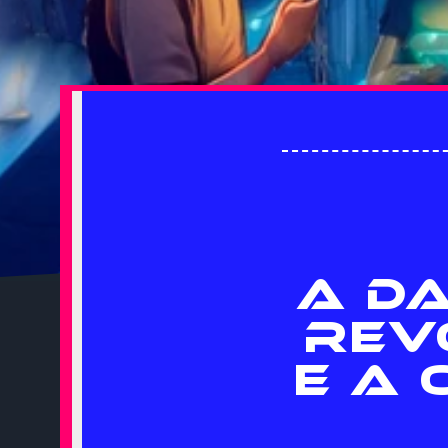
A D
REV
E A 