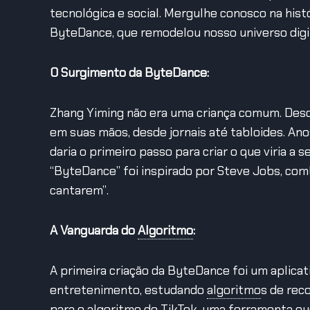
tecnológica e social. Mergulhe conosco na histó
ByteDance, que remodelou nosso universo digit
O Surgimento da ByteDance:
Zhang Yiming não era uma criança comum. Desd
em suas mãos, desde jornais até tabloides. Ano
daria o primeiro passo para criar o que viria a
“ByteDance” foi inspirado por Steve Jobs, com
cantarem”.
A Vanguarda do
Algoritmo
:
A primeira criação da ByteDance foi um aplicat
entretenimento, estudando
algoritmo
s
de rec
para o
algoritmo
do TikTok, uma ferramenta que