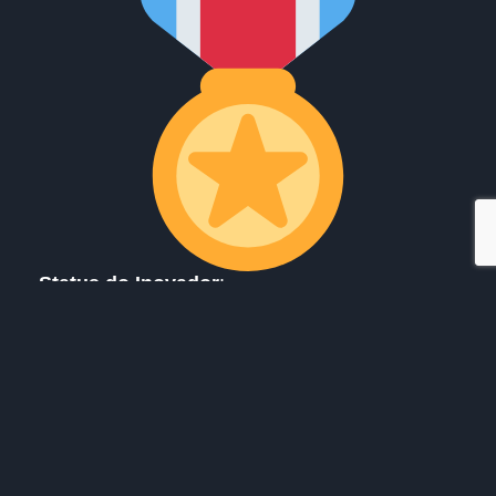
Status do Inovador
:
Pontos de Jornada:
Você ganhou +1 ponto
por explorar o Episódio 5.
Nível Atual:
(Nível específico do usuário, ex.:
Criador Visionário)
Próximo Nível:
A 5 pontos de alcançar o
próximo nível de inovação (ex.: Mestre da