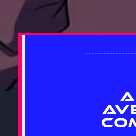
A
AV
CO